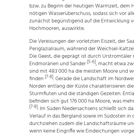
bzw. zu Beginn der heutigen Warmzeit, dem H
nötigen Wasserüberschuss, sodass sich vor a
zunächst begünstigend auf die Entwicklung 
Hochmooren, auswirkte.
Die Vereisungen der vorletzten Eiszeit, der Sa
Periglazialraum, während der Weichsel-Kaltze
Die Geest, die geprägt ist durch Urstromtäle
[5-6]
Endmoränen und Sander
, macht etwa zwe
sind mit 483 000 ha die meisten Moore und w
[7-8]
finden
. Gerade die Landschaft im Nordwe
Norden entlang der Küste charakterisieren di
Sturmfluten und die ständigen Gezeiten. Entl
befinden sich gut 176 000 ha Moore, was mehr 
[7-8]
. Im Süden Niedersachsens schließt sich d
Verlauf in das Bergland sowie im Südosten in 
durchziehen zudem die Landschaftsräume und
wenn keine Eingriffe wie Eindeichungen vor