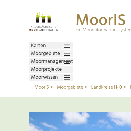
MoorIS
Ein Moorinformationssystem
Karten
Moorgebiete
Moormanagement
Moorprojekte
Moorwissen
MoorIS
Moorgebiete
Landkreise H-O