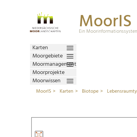
MoorIS
Ein Moorinformationssystem
Karten
Moorgebiete
Moormanagement
Moorprojekte
Moorwissen
MoorIS
Karten
Biotope
Lebensraumt