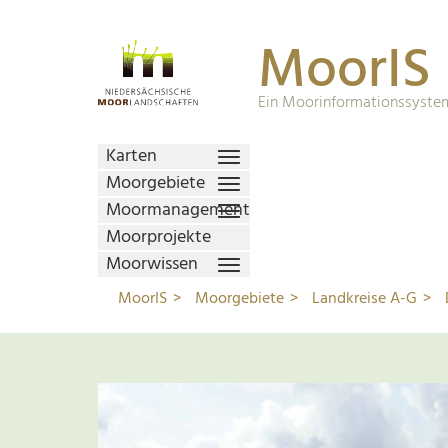
MoorIS
Ein Moorinformationssystem
Karten
Moorgebiete
Moormanagement
Moorprojekte
Moorwissen
MoorIS
Moorgebiete
Landkreise A-G