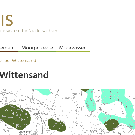
IS
onssystem für Niedersachsen
ement
Moorprojekte
Moorwissen
or bei Wittensand
 Wittensand