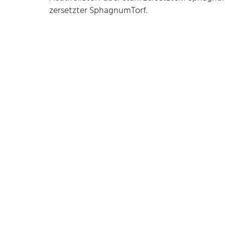
zersetzter Sphagnum­Torf.