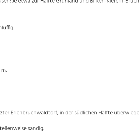
sen: Je etwa zur Hälfte Grünland und Birken-Kiefern-Bruc
luffig.
 m.
etzter Erlenbruchwaldtorf, in der südlichen Hälfte überwieg
stellenweise sandig.