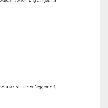
hwald. Entwässerung ausgebaut.
end stark zersetzter Seggentorf,