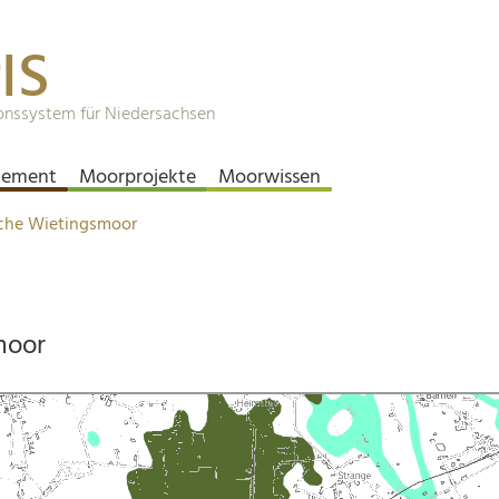
IS
onssystem für Niedersachsen
ement
Moorprojekte
Moorwissen
liche Wietingsmoor
moor