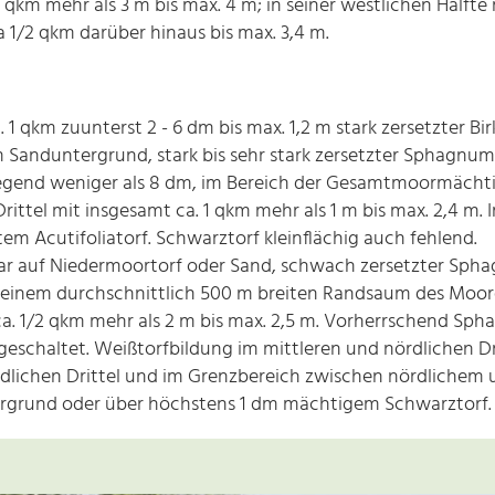
1 qkm mehr als 3 m bis max. 4 m; in seiner westlichen Hälfte
a 1/2 qkm darüber hinaus bis max. 3,4 m.
. 1 qkm zuunterst 2 - 6 dm bis max. 1,2 m stark zersetzter 
 Sanduntergrund, stark bis sehr stark zersetzter Sphagnum-
gend weniger als 8 dm, im Bereich der Gesamtmoormächtig
rittel mit insgesamt ca. 1 qkm mehr als 1 m bis max. 2,4 m. 
m Acutifoliatorf. Schwarztorf kleinflächig auch fehlend.
ar auf Niedermoortorf oder Sand, schwach zersetzter Spha
einem durchschnittlich 500 m breiten Randsaum des Moore
 ca. 1/2 qkm mehr als 2 m bis max. 2,5 m. Vorherrschend Spha
schaltet. Weißtorfbildung im mittleren und nördlichen Dritt
üdlichen Drittel und im Grenzbereich zwischen nördlichem 
ergrund oder über höchstens 1 dm mächtigem Schwarztorf.