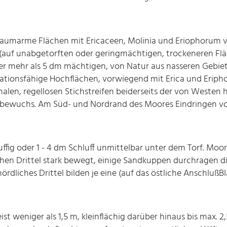
aumarme Flächen mit Ericaceen, Molinia und Eriophorum v
- (auf unabgetorften oder geringmächtigen, trockeneren F
der mehr als 5 dm mächtigen, von Natur aus nasseren Gebi
nerationsfähige Hochflächen, vorwiegend mit Erica und Eriph
malen, regellosen Stichstreifen beiderseits der von Weste
nbewuchs. Am Süd- und Nordrand des Moores Eindringen vo
luffig oder 1 - 4 dm Schluff unmittelbar unter dem Torf. Moo
dlichen Drittel stark bewegt, einige Sandkuppen durchragen 
ördliches Drittel bilden je eine (auf das östliche AnschlußB
st weniger als 1,5 m, kleinflächig darüber hinaus bis max. 2,5