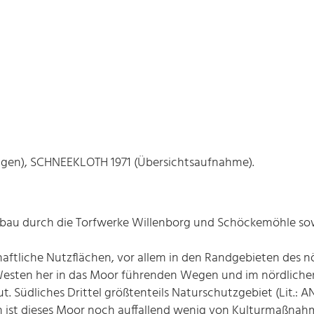
en), SCHNEEKLOTH 1971 (Übersichtsaufnahme).
abbau durch die Torfwerke Willenborg und Schöckemöhle so
ftliche Nutzflächen, vor allem in den Randgebieten des nörd
esten her in das Moor führenden Wegen und im nördlichen 
. Südliches Drittel größtenteils Naturschutzgebiet (Lit.: A
h ist dieses Moor noch auffallend wenig von Kulturmaßnah