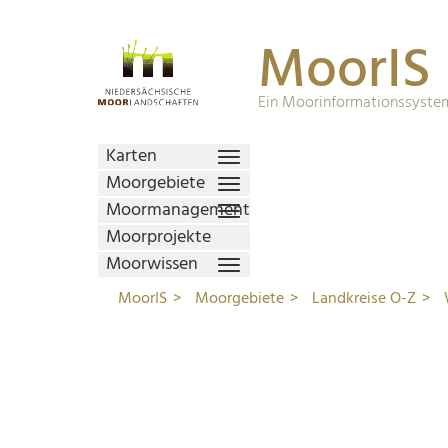
MoorIS
Ein Moorinformationssystem
Karten
Moorgebiete
Moormanagement
Moorprojekte
Moorwissen
MoorIS
Moorgebiete
Landkreise O-Z