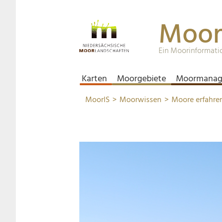
Moor
Ein Moorinformati
Karten
Moorgebiete
Moormanag
MoorIS
Moorwissen
Moore erfahre