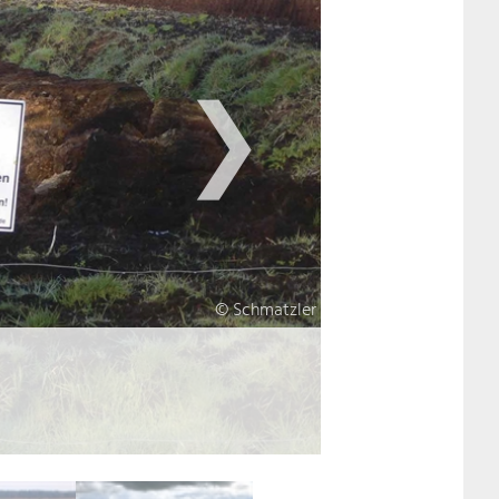
❯
© Schmatzler