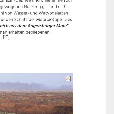
 „Ramsar“-Gebiete sind Maßnahmen zur
usgewogenen Nutzung gilt und nicht
zahl von Wasser- und Watvogelarten
 für den Schutz der Moorbiotope. Dies
anich aus dem Angersburger Moor
“
urnah erhalten gebliebenen
[18]
rt
.