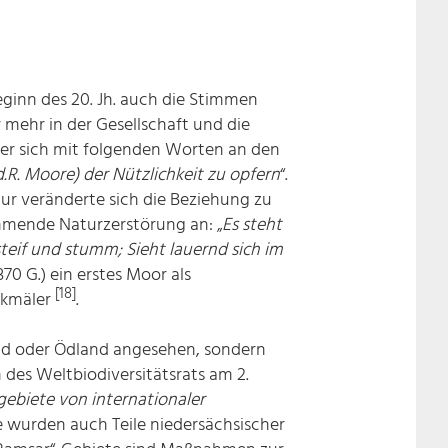
inn des 20. Jh. auch die Stimmen
mehr in der Gesellschaft und die
er sich mit folgenden Worten an den
d.R. Moore) der Nützlichkeit zu opfern
“.
atur veränderte sich die Beziehung zu
mende Naturzerstörung an: „
Es steht
eif und stumm; Sieht lauernd sich im
70 G.) ein erstes Moor als
[18]
nkmäler
.
nd oder Ödland angesehen, sondern
des Weltbiodiversitätsrats am 2.
ebiete von internationaler
 wurden auch Teile niedersächsischer