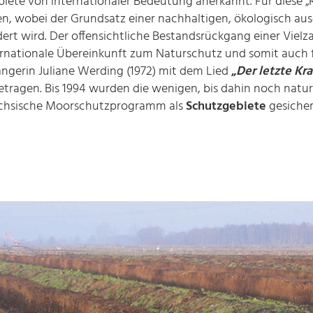
iete von internationaler Bedeutung anerkannt. Für diese
en, wobei der Grundsatz einer nachhaltigen, ökologisch a
ert wird. Der offensichtliche Bestandsrückgang einer Viel
nternationale Übereinkunft zum Naturschutz und somit auch
ngerin Juliane Werding (1972) mit dem Lied
„
Der letzte Kr
getragen. Bis 1994 wurden die wenigen, bis dahin noch nat
ächsische Moorschutzprogramm als
Schutzgebiete
gesiche