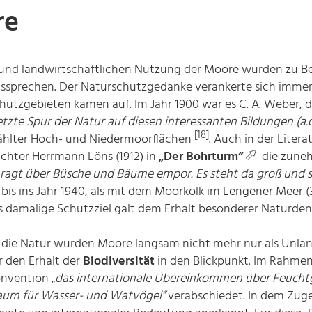
re
d landwirtschaftlichen Nutzung der Moore wurden zu Beg
ssprechen. Der Naturschutzgedanke verankerte sich immer 
tzgebieten kamen auf. Im Jahr 1900 war es C. A. Weber, d
letzte Spur der Natur auf diesen interessanten Bildungen (a.
[18]
ählter Hoch- und Niedermoorflächen
. Auch in der Liter
chter Herrmann Löns (1912) in
„Der Bohrturm“
die zuneh
ragt über Büsche und Bäume empor. Es steht da groß und st
h bis ins Jahr 1940, als mit dem Moorkolk im Lengener Meer (3
 damalige Schutzziel galt dem Erhalt besonderer Naturde
die Natur wurden Moore langsam nicht mehr nur als Unla
r den Erhalt der
Biodiversität
in den Blickpunkt. Im Rahmen 
nvention „
das internationale Übereinkommen über Feuchtg
raum für Wasser- und Watvögel“
verabschiedet. In dem Zuge