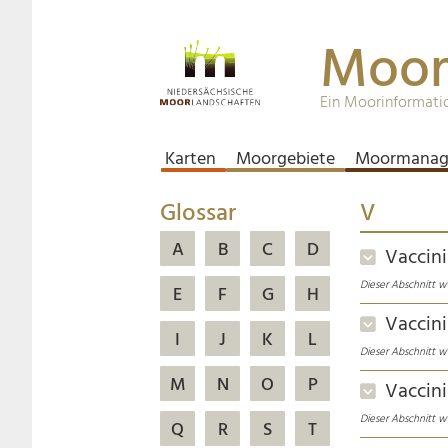
Moor
Ein Moorinformati
Karten
Moorgebiete
Moormanag
Glossar
V
A
B
C
D
Vaccin
Dieser Abschnitt w
E
F
G
H
Vaccini
I
J
K
L
Dieser Abschnitt w
M
N
O
P
Vaccin
Dieser Abschnitt w
Q
R
S
T