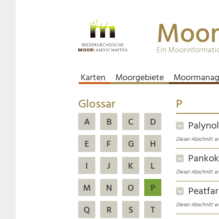
Moor
Ein Moorinformati
Karten
Moorgebiete
Moormanag
Glossar
P
A
B
C
D
Palyno
Dieser Abschnitt wu
E
F
G
H
Pankok
I
J
K
L
Dieser Abschnitt wu
M
N
O
P
Peatfa
Dieser Abschnitt wu
Q
R
S
T