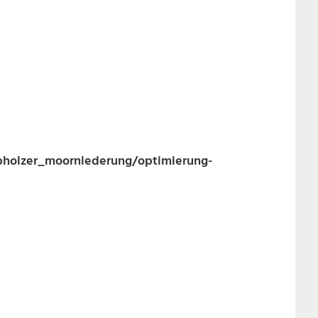
pholzer_moorniederung/optimierung-