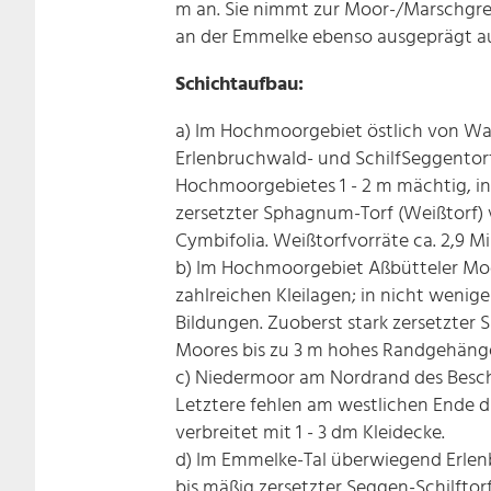
m an. Sie nimmt zur Moor-/Marschgren
an der Emmelke ebenso ausgeprägt auf
Schichtaufbau:
a) Im Hochmoorgebiet östlich von Wan
Erlenbruchwald- und Schilf­Seggentorf
Hochmoorgebietes 1 - 2 m mächtig, in
zersetzter Sphagnum-Torf (Weißtorf) v
Cymbifolia. Weißtorfvorräte ca. 2,9 Mi
b) Im Hochmoorgebiet Aßbütteler Moo
zahlreichen Kleilagen; in nicht wen
Bildungen. Zuoberst stark zersetzter 
Moores bis zu 3 m hohes Randgehäng
c) Niedermoor am Nordrand des Beschr
Letztere fehlen am westlichen Ende d
verbreitet mit 1 - 3 dm Kleidecke.
d) Im Emmelke-Tal überwiegend Erlenb
bis mäßig zersetzter Seggen-Schilftor