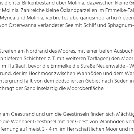
s dichter Birkenbestand über Molinia, dazwischen kleine G
olinia. Zahlreiche kleine Ödlandparzellen im Emmelke-Tal
über Myrica und Molinia, verbreitet übergangsmoorartig (ne
von Osterwanna verlandeter See mit Schilf und Sphagnum
Streifen am Nordrand des Moores, mit einer tiefen Ausbuch
en tieferen Schichten z. T. mit weiteren Torflagen) den Moor
00 m Flußlauf, bevor die Emmelke die Straße Neuenwalde - W
rgrund, der im Hochmoor zwischen Wanhöden und dem Wa
duntergrund fällt von dem podsolierten Gebiet nach Süden 
chragt der Sand inselartig die Mooroberfläche.
m Geestrand und um die Geestinseln finden sich Mächtigk
ie die Wannaer Geestinsel mit der Geest von Wanhöden ver
fernung auf meist 3 - 4 m, im Herrschaftlichen Moor und im