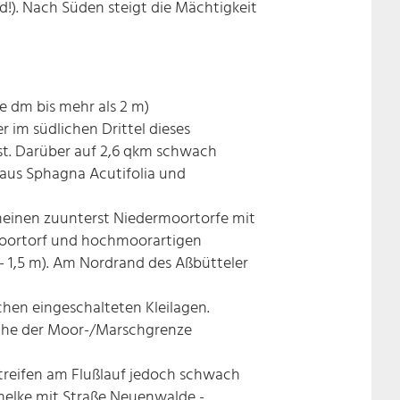
!). Nach Süden steigt die Mächtigkeit
e dm bis mehr als 2 m)
 im südlichen Drittel dieses
st. Darüber auf 2,6 qkm schwach
e aus Sphagna Acutifolia und
meinen zuunterst Niedermoortorfe mit
moortorf und hochmoorartigen
- 1,5 m). Am Nordrand des Aßbütteler
hen eingeschalteten Kleilagen.
Nähe der Moor-/Marschgrenze
treifen am Flußlauf jedoch schwach
mmelke mit Straße Neuenwalde -