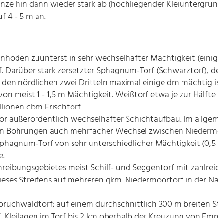
ze hin dann wieder stark ab (hochliegender Kleiuntergrund
 4 - 5 m an.
höden zuunterst in sehr wechselhafter Mächtigkeit (einig
. Darüber stark zersetzter Sphagnum-Torf (Schwarztorf), der
 den nördlichen zwei Dritteln maximal einige dm mächtig i
on meist 1 - 1,5 m Mächtigkeit. Weißtorf etwa je zur Hälft
llionen cbm Frischtorf.
r außerordentlich wechselhafter Schichtaufbau. Im allge
igen Bohrungen auch mehrfacher Wechsel zwischen Nieder
Sphagnum-Torf von sehr unterschiedlicher Mächtigkeit (0,5 
e.
eibungsgebietes meist Schilf- und Seggentorf mit zahlreic
ieses Streifens auf mehreren qkm. Niedermoortorf in der 
ruchwaldtorf; auf einem durchschnittlich 300 m breiten S
f. Kleilagen im Torf bis 2 km oberhalb der Kreuzung von E