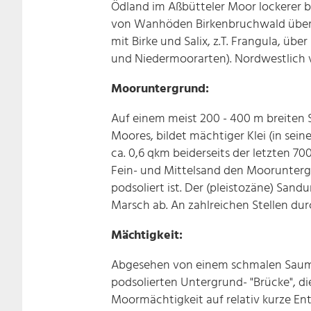
Ödland im Aßbütteler Moor lockerer bi
von Wanhöden Birkenbruchwald über M
mit Birke und Salix, z.T. Frangula, 
und Niedermoorarten). Nordwestlich 
Mooruntergrund:
Auf einem meist 200 - 400 m breiten 
Moores, bildet mächtiger Klei (in sein
ca. 0,6 qkm beiderseits der letzten 7
Fein- und Mittelsand den Moorunte
podsoliert ist. Der (pleistozäne) San
Marsch ab. An zahlreichen Stellen dur
Mächtigkeit:
Abgesehen von einem schmalen Saum a
podsolierten Untergrund- "Brücke", d
Moormächtigkeit auf relativ kurze Ent