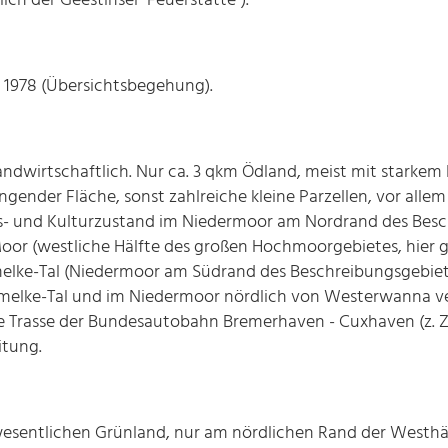
h der Geestinsel "Feuerstätte").
1978 (Übersichtsbegehung).
dwirtschaftlich. Nur ca. 3 qkm Ödland, meist mit starkem 
nder Fläche, sonst zahlreiche kleine Parzellen, vor alle
ngs- und Kulturzustand im Niedermoor am Nordrand des Bes
(westliche Hälfte des großen Hochmoorgebietes, hier großf
melke-Tal (Niedermoor am Südrand des Beschreibungsgebie
elke-Tal und im Niedermoor nördlich von Westerwanna ver
 Trasse der Bundesautobahn Bremerhaven - Cuxhaven (z. Z. 
itung.
esentlichen Grünland, nur am nördlichen Rand der Westhäl